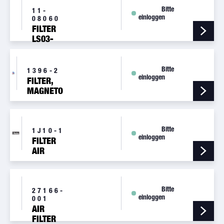
ONLY -
Bitte
11-
einloggen
REMOTE
08060
MOUNTED
FILTER
LS03-
01004
Bitte
1396-2
einloggen
FILTER,
MAGNETO
PRESSURIZED
Bitte
1J10-1
einloggen
FILTER
AIR
PARKER
HANIFIN
Bitte
27166-
einloggen
001
AIR
FILTER