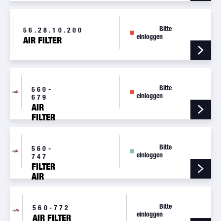
Bitte
56.28.10.200
einloggen
AIR FILTER
Bitte
560-
einloggen
679
AIR
FILTER
ELEMENT
35468-
000 BA16
Bitte
560-
einloggen
747
FILTER
AIR
OUTLINE
PANEL
Bitte
560-772
einloggen
AIR FILTER