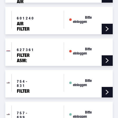
AIR
ELEMENT
PAC
89308-
Bitte
601240
einloggen
000
AIR
PIPER SB
FILTER
1022
RB-0700
Bitte
627361
einloggen
FILTER
ASM:
CARB AIR
INT
Bitte
754-
einloggen
831
FILTER
Bitte
757-
einloggen
899