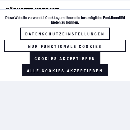
NÄCHSTER VERSAND
Diese Website verwendet Cookies, um Ihnen die bestmögliche Funktionalität
Aktiv
Funktionale
bieten zu können.
SOFORTVERSAND
DATENSCHUTZEINSTELLUNGEN
Inaktiv
Tracking
BIS 17:30 UHR
NUR FUNKTIONALE COOKIES
SERVICE HOTLINE
AKZEPTIEREN
COOKIES AKZEPTIEREN
+49 (0) 5674 / 704 21
ALLE COOKIES AKZEPTIEREN
GLOBAL AVIATION
News
FAQ
Über uns