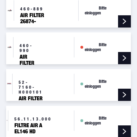
Bitte
460-889
einloggen
AIR FILTER
26874-
000
Bitte
460-
einloggen
990
AIR
FILTER
754-817
PAC
101760-
Bitte
52-
einloggen
001
7160-
H000101
AIR FILTER
Bitte
56.11.13.000
einloggen
FILTRE AIR A
EL146 HD