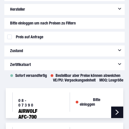
Hersteller
Brackett Aircraft Co., Inc.
(
136
)
Bitte einloggen um nach Preisen zu Filtern
C.E.A.P.R. SAS
(
1
)
Preis auf Anfrage
Cessna Aircraft Company
(
30
)
Continental Aerospace Technologies
(
4
)
Zustand
Parker Hannifin Corporation
(
1
)
Piper Aircraft, Inc.
(
27
)
new
(
260
)
Zertifikatsart
Pratt & Whitney
(
2
)
Tecnam S.p.A.
(
1
)
Sofort versandfertig
Bestellbar aber Preise können abweichen
8130-3
(
243
)
VE/PU:
Verpackungseinheit
MOQ:
Losgröße
Tempest Aero Group
(
14
)
C of C
(
10
)
EASA Form 1
(
7
)
Bitte
08-
einloggen
07390
AIRWOLF
AFC-700
REPL. OIL
FILTER