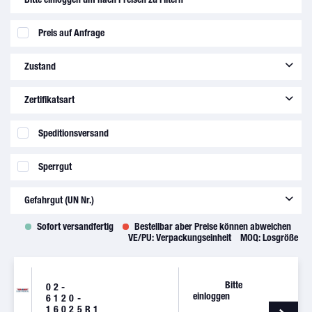
Preis auf Anfrage
Zustand
new
(
4237
)
Zertifikatsart
overhauled
(
13
)
8130-3
(
4189
)
Speditionsversand
rebuilt
(
74
)
8130-3 dual release
(
6
)
repaired
(
2
)
Sperrgut
analysis cert.
(
6
)
C of C
(
23
)
Gefahrgut (UN Nr.)
EASA Form 1
(
102
)
Sofort versandfertig
Bestellbar aber Preise können abweichen
UN1206
(
1
)
VE/PU:
Verpackungseinheit
MOQ:
Losgröße
UN2866
(
1
)
Bitte
02-
einloggen
6120-
16025R1