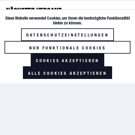
NÄCHSTER VERSAND
Diese Website verwendet Cookies, um Ihnen die bestmögliche Funktionalität
Aktiv
Funktionale
bieten zu können.
SOFORTVERSAND
DATENSCHUTZEINSTELLUNGEN
Inaktiv
Tracking
BIS 17:30 UHR
NUR FUNKTIONALE COOKIES
SERVICE HOTLINE
AKZEPTIEREN
COOKIES AKZEPTIEREN
+49 (0) 5674 / 704 21
ALLE COOKIES AKZEPTIEREN
GLOBAL AVIATION
News
FAQ
Über uns