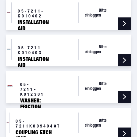
2.0
EXCHANGE
Bitte
05-7211-
(CE14V)
einloggen
K010402
INSTALLATION
AID
Bitte
05-7211-
einloggen
K010403
INSTALLATION
AID
Bitte
05-
einloggen
7211-
K012301
WASHER:
FRICTION
Bitte
05-
einloggen
7211K009404AT
COUPLING EXCH