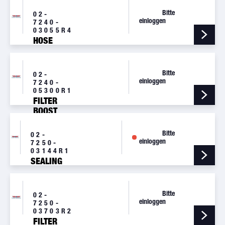
Bitte
02-
einloggen
7240-
03055R4
HOSE
Bitte
02-
einloggen
7240-
05300R1
FILTER
BOOST
CONTROL
VALVE
Bitte
02-
einloggen
7250-
03144R1
SEALING
Bitte
02-
einloggen
7250-
03703R2
FILTER