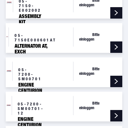
Bitte
05-
einloggen
7150-
E002002
ASSEMBLY
KIT
Bitte
05-
einloggen
7150E000601AT
ALTERNATOR AT,
EXCH
Bitte
05-
einloggen
7200-
SM00701
ENGINE
CENTURION
2.0
EXCHANGE
Bitte
05-7200-
(CE14V)
einloggen
SM00701-
12
ENGINE
CENTURION