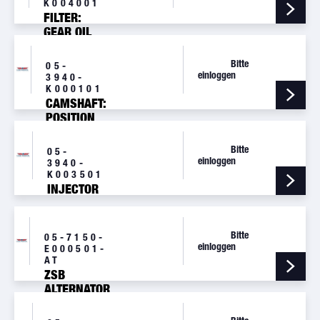
K004001
FILTER:
GEAR OIL
Bitte
05-
einloggen
3940-
K000101
CAMSHAFT:
POSITION
ENCODER
Bitte
05-
einloggen
3940-
K003501
INJECTOR
Bitte
05-7150-
einloggen
E000501-
AT
ZSB
ALTERNATOR
14V