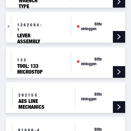
WRENCH
TYPE
HEADER
C-845 8-
32
Bitte
1262064-
einloggen
1
LEVER
ASSEMBLY
Bitte
133
einloggen
TOOL: 133
MICROSTOP
(NO-MAR)
Bitte
282155
einloggen
AES LINE
MECHANICS
BASIC TOOL
KIT
Bitte
91066-4