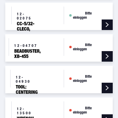
KK-
SERIES
SHORT
Bitte
12-
einloggen
BODY
02075
SPRING
CC-5/32-
C.
CLECO,
KK-
SERIES
SHORT
Bitte
12-04707
einloggen
BODY C.
BEADBUSTER,
XB-455
Bitte
12-
einloggen
04930
TOOL:
CENTERING
BUSHING
CT458-11
Bitte
12-
einloggen
13500