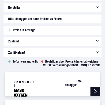
Hersteller
Cessna Aircraft Company
(
2
)
Bitte einloggen um nach Preisen zu Filtern
Preis auf Anfrage
Zustand
new
(
16
)
Zertifikatsart
Sofort versandfertig
Bestellbar aber Preise können abweichen
8130-3
(
1
)
VE/PU:
Verpackungseinheit
MOQ:
Losgröße
C of C
(
7
)
without
(
8
)
Bitte
020N0002-
einloggen
1
MASK
OXYGEN