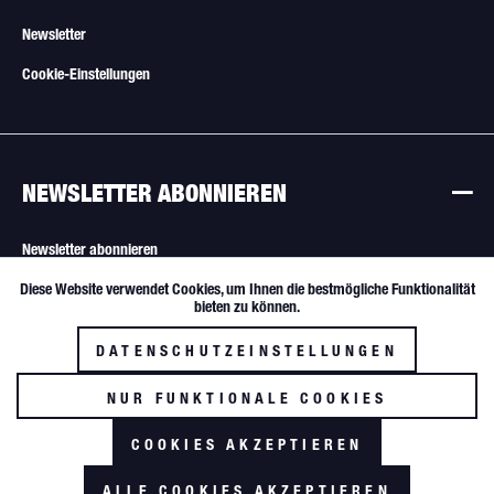
Newsletter
Cookie-Einstellungen
NEWSLETTER ABONNIEREN
Newsletter abonnieren
Diese Website verwendet Cookies, um Ihnen die bestmögliche Funktionalität
Aktiv
Funktionale
Alle Angebote sind freibleibend. Verkauf nur an Wiederverkäufer und
bieten zu können.
gewerbliche Käufer.
DATENSCHUTZEINSTELLUNGEN
Inaktiv
Tracking
NUR FUNKTIONALE COOKIES
AKZEPTIEREN
COOKIES AKZEPTIEREN
*zzgl. MwSt. und Versandkosten
ALLE COOKIES AKZEPTIEREN