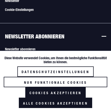
Newsletter
Cookie-Einstellungen
NEWSLETTER ABONNIEREN
Newsletter abonnieren
Diese Website verwendet Cookies, um Ihnen die bestmögliche Funktionalität
Aktiv
Funktionale
Alle Angebote sind freibleibend. Verkauf nur an Wiederverkäufer und
bieten zu können.
gewerbliche Käufer.
DATENSCHUTZEINSTELLUNGEN
Inaktiv
Tracking
NUR FUNKTIONALE COOKIES
AKZEPTIEREN
COOKIES AKZEPTIEREN
*zzgl. MwSt. und Versandkosten
ALLE COOKIES AKZEPTIEREN