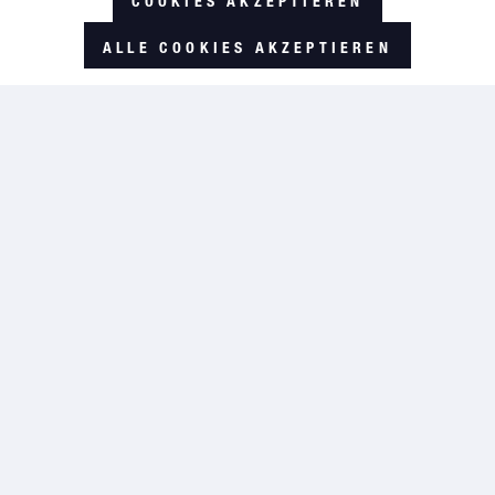
COOKIES AKZEPTIEREN
+49 (0) 5674 / 704 21
ALLE COOKIES AKZEPTIEREN
GLOBAL AVIATION
News
FAQ
Über uns
SERVICE
Kontakt
Rücksendungen