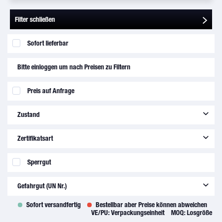
Filter schließen
Sofort lieferbar
Bitte einloggen um nach Preisen zu Filtern
Preis auf Anfrage
Zustand
new
(
1396
)
Zertifikatsart
overhauled
(
3
)
8130-3
(
1177
)
Sperrgut
8130-3 dual release
(
2
)
Gefahrgut (UN Nr.)
C of C
(
212
)
EASA Form 1
(
1
)
Sofort versandfertig
Bestellbar aber Preise können abweichen
UN3480
(
1
)
without
(
6
)
VE/PU:
Verpackungseinheit
MOQ:
Losgröße