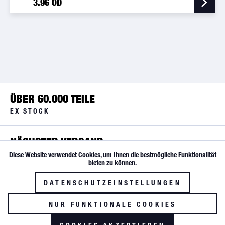
3.96 OD
ÜBER 60.000 TEILE
EX STOCK
NÄCHSTER VERSAND
Diese Website verwendet Cookies, um Ihnen die bestmögliche Funktionalität
Aktiv
Funktionale
bieten zu können.
SOFORTVERSAND
DATENSCHUTZEINSTELLUNGEN
Inaktiv
Tracking
BIS 17:30 UHR
NUR FUNKTIONALE COOKIES
SERVICE HOTLINE
AKZEPTIEREN