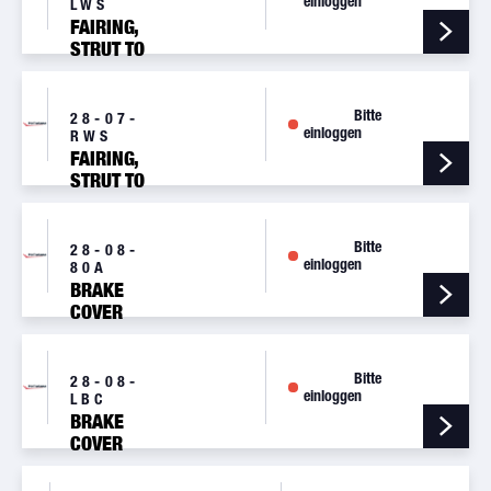
einloggen
LWS
FAIRING,
STRUT TO
WING, LH
0523047-
1
Bitte
28-07-
einloggen
RWS
FAIRING,
STRUT TO
WING, RH
0523047-
2
Bitte
28-08-
einloggen
80A
BRAKE
COVER
FAIRING
KIT
Bitte
28-08-
einloggen
LBC
BRAKE
COVER
FAIRING
LH