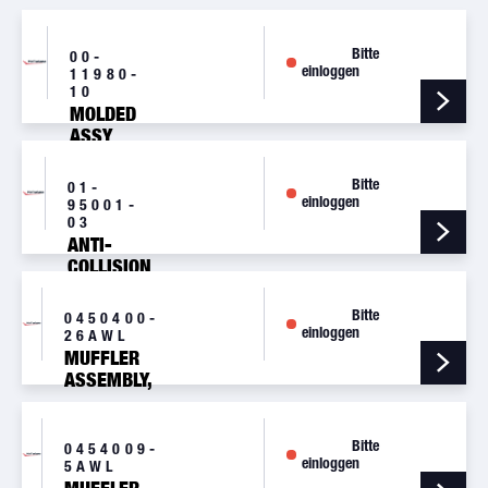
Bitte
00-
einloggen
11980-
10
MOLDED
ASSY
Bitte
01-
einloggen
95001-
03
ANTI-
COLLISION
LIGHT
WINGTIP
Bitte
0450400-
ASSEMBLY
einloggen
26AWL
MUFFLER
ASSEMBLY,
C150, RH
Bitte
0454009-
einloggen
5AWL