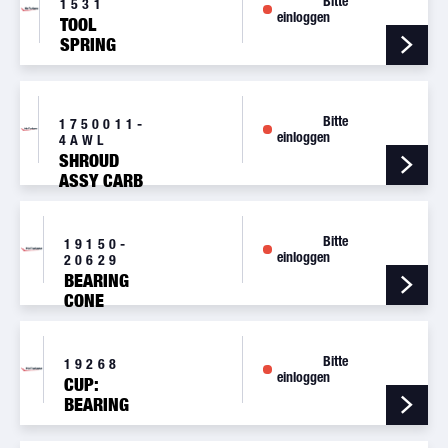
Bitte
DAMPENER
1531
einloggen
TOOL
SPRING
INSERTION
SHIMMY
DAMPENER
Bitte
1750011-
einloggen
4AWL
SHROUD
ASSY CARB
HEAT BOX,
2IN,
C172/177
Bitte
19150-
einloggen
20629
BEARING
CONE
Bitte
19268
einloggen
CUP:
BEARING
ROLLER
19268-