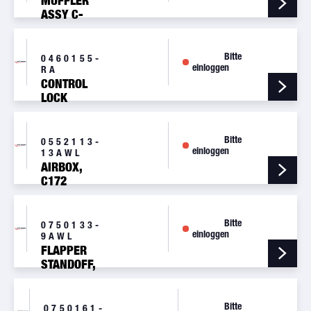
MUFFLER
ASSY C-
152
Bitte
0460155-
einloggen
RA
CONTROL
LOCK
Bitte
0552113-
einloggen
13AWL
AIRBOX,
C172
Bitte
0750133-
einloggen
9AWL
FLAPPER
STANDOFF,
CARB AIR
BOX
Bitte
0750161-