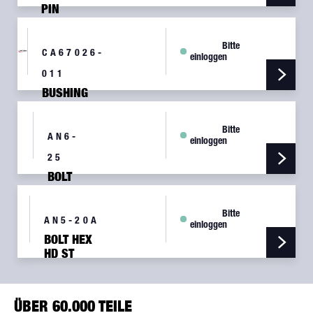
PIN
Bitte
CA67026-
einloggen
011
BUSHING
Bitte
AN6-
einloggen
25
BOLT
HEX HD
ST
Bitte
DRILLED
AN5-20A
einloggen
SHANK
BOLT HEX
HD ST
UNDRILLED
SHANK
ÜBER 60.000 TEILE