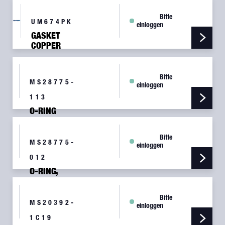
Bitte
UM674PK
einloggen
GASKET
COPPER
SPARK
PLUG (100
PER PKG)
Bitte
MS28775-
einloggen
113
O-RING
NITRILE 70
HYD
Bitte
MS28775-
einloggen
012
O-RING,
NITR
Bitte
MS20392-
einloggen
1C19