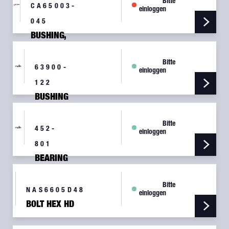
Bitte
CA65003-
einloggen
045
BUSHING,
NLG
RETRACT
Bitte
BRACE
63900-
einloggen
122
BUSHING
Bitte
452-
einloggen
801
BEARING
AMPLEX
87319-
Bitte
003
NAS6605D48
einloggen
F632-1
BOLT HEX HD