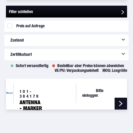
Filter schließen
Preis auf Anfrage
Zustand
new
(
1
)
Zertifikatsart
Sofort versandfertig
Bestellbar aber Preise können abweichen
8130-3
(
1
)
VE/PU:
Verpackungseinheit
MOQ:
Losgröße
Bitte
101-
einloggen
384179
ANTENNA
- MARKER