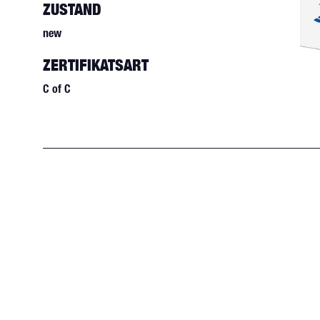
ZUSTAND
new
ZERTIFIKATSART
C of C