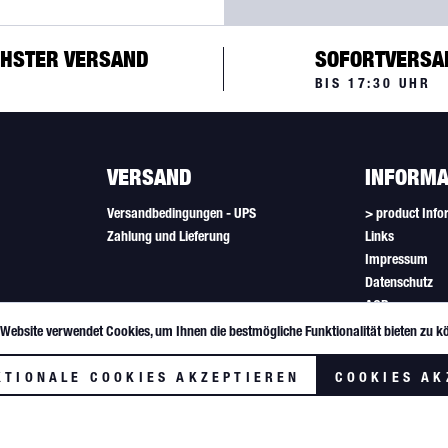
HSTER VERSAND
SOFORTVERSA
BIS 17:30 UHR
VERSAND
INFORMA
Versandbedingungen - UPS
> product Info
Zahlung und Lieferung
Links
Impressum
Datenschutz
AGB
Newsletter
 Website verwendet Cookies, um Ihnen die bestmögliche Funktionalität bieten zu k
Cookie-Einstel
KTIONALE COOKIES AKZEPTIEREN
COOKIES AK