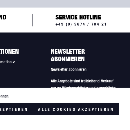
ND
SERVICE HOTLINE
+49 (0) 5674 / 704 21
TIONEN
NEWSLETTER
ABONNIEREN
rmation <
Newsletter abonnieren
Alle Angebote sind freibleibend. Verkauf
nur an Wiederverkäufer und gewerbliche
Käufer.
önnen.
Aktiv
lungen
ZEPTIEREN
ALLE COOKIES AKZEPTIEREN
Inaktiv