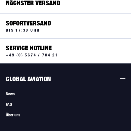
NÄCHSTER VERSAND
FOR
AMEREX
BRX
FIRE
SOFORTVERSAND
EXT.
BIS 17:30 UHR
A337TS
SERVICE HOTLINE
+49 (0) 5674 / 704 21
GLOBAL AVIATION
News
FAQ
Über uns