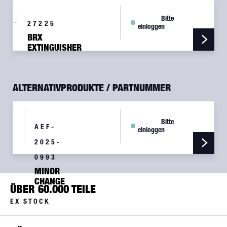
LB,HALOTRON,
AMEREX
Bitte
27225
einloggen
BRX
EXTINGUISHER
347TS,3.75
LB,HALOTRON,
AMEREX
ALTERNATIVPRODUKTE / PARTNUMMER
Bitte
AEF-
einloggen
2025-
0993
MINOR
CHANGE
ÜBER 60.000 TEILE
BRX
FIRE
EX STOCK
EXT.
PA46