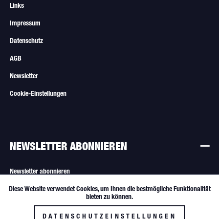
Links
Impressum
Datenschutz
AGB
Newsletter
Cookie-Einstellungen
NEWSLETTER ABONNIEREN
Newsletter abonnieren
Diese Website verwendet Cookies, um Ihnen die bestmögliche Funktionalität
Aktiv
Funktionale
Alle Angebote sind freibleibend. Verkauf nur an Wiederverkäufer und
bieten zu können.
gewerbliche Käufer.
DATENSCHUTZEINSTELLUNGEN
Inaktiv