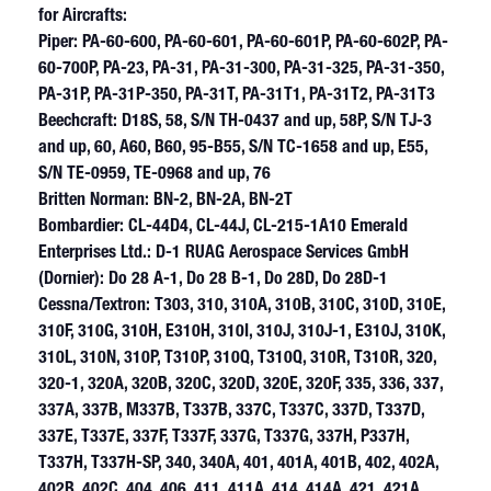
for Aircrafts:
Piper: PA-60-600, PA-60-601, PA-60-601P, PA-60-602P, PA-
60-700P, PA-23, PA-31, PA-31-300, PA-31-325, PA-31-350,
PA-31P, PA-31P-350, PA-31T, PA-31T1, PA-31T2, PA-31T3
Beechcraft: D18S, 58, S/N TH-0437 and up, 58P, S/N TJ-3
and up, 60, A60, B60, 95-B55, S/N TC-1658 and up, E55,
S/N TE-0959, TE-0968 and up, 76
Britten Norman: BN-2, BN-2A, BN-2T
Bombardier: CL-44D4, CL-44J, CL-215-1A10 Emerald
Enterprises Ltd.: D-1 RUAG Aerospace Services GmbH
(Dornier): Do 28 A-1, Do 28 B-1, Do 28D, Do 28D-1
Cessna/Textron: T303, 310, 310A, 310B, 310C, 310D, 310E,
310F, 310G, 310H, E310H, 310I, 310J, 310J-1, E310J, 310K,
310L, 310N, 310P, T310P, 310Q, T310Q, 310R, T310R, 320,
320-1, 320A, 320B, 320C, 320D, 320E, 320F, 335, 336, 337,
337A, 337B, M337B, T337B, 337C, T337C, 337D, T337D,
337E, T337E, 337F, T337F, 337G, T337G, 337H, P337H,
T337H, T337H-SP, 340, 340A, 401, 401A, 401B, 402, 402A,
402B, 402C, 404, 406, 411, 411A, 414, 414A, 421, 421A,