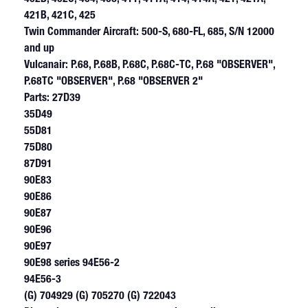
421B, 421C, 425
Twin Commander Aircraft: 500-S, 680-FL, 685, S/N 12000
and up
Vulcanair: P.68, P.68B, P.68C, P.68C-TC, P.68 "OBSERVER",
P.68TC "OBSERVER", P.68 "OBSERVER 2"
Parts: 27D39
35D49
55D81
75D80
87D91
90E83
90E86
90E87
90E96
90E97
90E98 series 94E56-2
94E56-3
(G) 704929 (G) 705270 (G) 722043