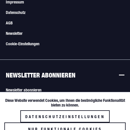
Impressum
Datenschutz
AGB
Newsletter
Cookie-Einstellungen
NEWSLETTER ABONNIEREN
Newsletter abonnieren
Diese Website verwendet Cookies, um Ihnen die bestmögliche Funktionalität
Aktiv
Funktionale
Alle Angebote sind freibleibend. Verkauf nur an Wiederverkäufer und
bieten zu können.
gewerbliche Käufer.
DATENSCHUTZEINSTELLUNGEN
Inaktiv
Tracking
NUR FUNKTIONALE COOKIES