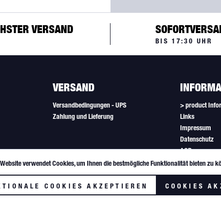
HSTER VERSAND
SOFORTVERSA
BIS 17:30 UHR
VERSAND
INFORMA
Versandbedingungen - UPS
> product Info
Zahlung und Lieferung
Links
Impressum
Datenschutz
AGB
Newsletter
 Website verwendet Cookies, um Ihnen die bestmögliche Funktionalität bieten zu k
Cookie-Einstel
KTIONALE COOKIES AKZEPTIEREN
COOKIES AK