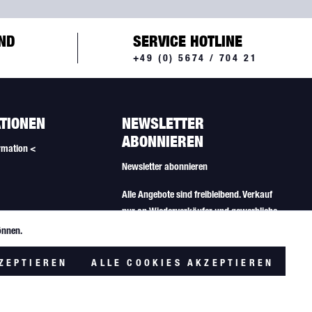
ND
SERVICE HOTLINE
+49 (0) 5674 / 704 21
TIONEN
NEWSLETTER
ABONNIEREN
rmation <
Newsletter abonnieren
Alle Angebote sind freibleibend. Verkauf
nur an Wiederverkäufer und gewerbliche
Käufer.
önnen.
Aktiv
lungen
ZEPTIEREN
ALLE COOKIES AKZEPTIEREN
Inaktiv