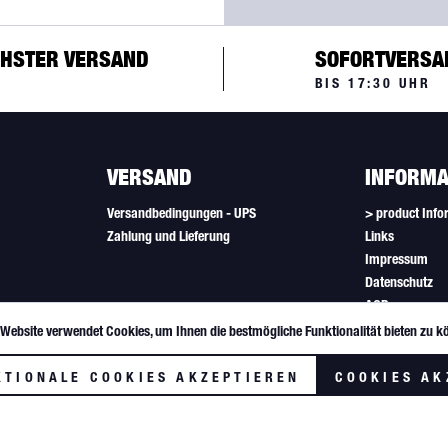
HSTER VERSAND
SOFORTVERSA
BIS 17:30 UHR
VERSAND
INFORMA
Versandbedingungen - UPS
> product Info
Zahlung und Lieferung
Links
Impressum
Datenschutz
AGB
Newsletter
 Website verwendet Cookies, um Ihnen die bestmögliche Funktionalität bieten zu k
Cookie-Einstel
KTIONALE COOKIES AKZEPTIEREN
COOKIES AK