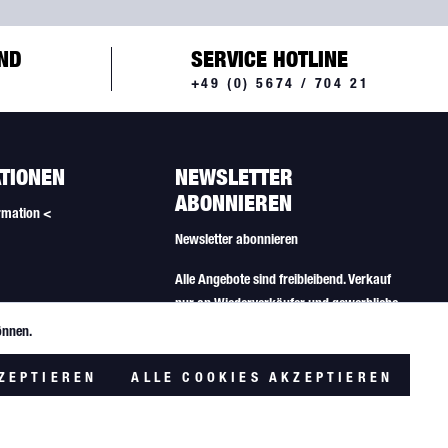
ND
SERVICE HOTLINE
+49 (0) 5674 / 704 21
TIONEN
NEWSLETTER
ABONNIEREN
rmation <
Newsletter abonnieren
Alle Angebote sind freibleibend. Verkauf
nur an Wiederverkäufer und gewerbliche
Käufer.
önnen.
Aktiv
lungen
ZEPTIEREN
ALLE COOKIES AKZEPTIEREN
Inaktiv