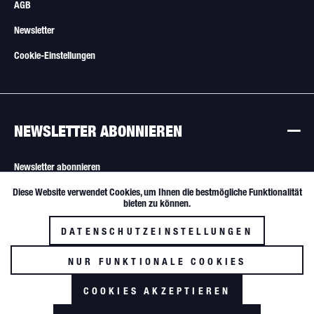
AGB
Newsletter
Cookie-Einstellungen
NEWSLETTER ABONNIEREN
Newsletter abonnieren
Diese Website verwendet Cookies, um Ihnen die bestmögliche Funktionalität
Aktiv
Funktionale
Alle Angebote sind freibleibend. Verkauf nur an Wiederverkäufer und
bieten zu können.
gewerbliche Käufer.
DATENSCHUTZEINSTELLUNGEN
Inaktiv
Tracking
NUR FUNKTIONALE COOKIES
AKZEPTIEREN
COOKIES AKZEPTIEREN
*zzgl. MwSt. und Versandkosten