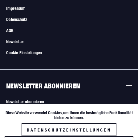
Impressum
Datenschutz
AGB
Newsletter
Cookie-Einstellungen
NEWSLETTER ABONNIEREN
Newsletter abonnieren
Diese Website verwendet Cookies, um Ihnen die bestmögliche Funktionalität
Aktiv
Funktionale
Alle Angebote sind freibleibend. Verkauf nur an Wiederverkäufer und
bieten zu können.
gewerbliche Käufer.
DATENSCHUTZEINSTELLUNGEN
Inaktiv
Tracking