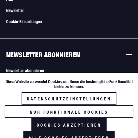
Newsletter
Cookie-Einstellungen
NEWSLETTER ABONNIEREN
Newsletter abonnieren
Diese Website verwendet Cookies, um Ihnen die bestmögliche Funktionalität
Aktiv
Funktionale
Alle Angebote sind freibleibend. Verkauf nur an Wiederverkäufer und
bieten zu können.
gewerbliche Käufer.
DATENSCHUTZEINSTELLUNGEN
Inaktiv
Tracking
NUR FUNKTIONALE COOKIES
AKZEPTIEREN
COOKIES AKZEPTIEREN
*zzgl. MwSt. und Versandkosten