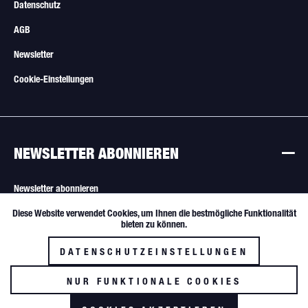
Datenschutz
AGB
Newsletter
Cookie-Einstellungen
NEWSLETTER ABONNIEREN
Newsletter abonnieren
Diese Website verwendet Cookies, um Ihnen die bestmögliche Funktionalität
Aktiv
Funktionale
Alle Angebote sind freibleibend. Verkauf nur an Wiederverkäufer und
bieten zu können.
gewerbliche Käufer.
DATENSCHUTZEINSTELLUNGEN
Inaktiv
Tracking
NUR FUNKTIONALE COOKIES
AKZEPTIEREN