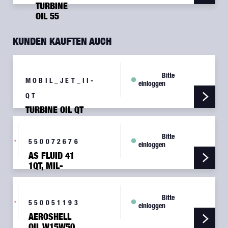
TURBINE
OIL 55
GAL
KUNDEN KAUFTEN AUCH
Bitte
MOBIL_JET_II-
einloggen
QT
TURBINE OIL QT
Bitte
550072676
einloggen
AS FLUID 41
1QT, MIL-
PRF-5606J
Bitte
550051193
einloggen
AEROSHELL
OIL W15W50