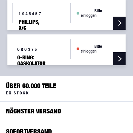
Bitte
1045457
einloggen
PHILLIPS,
X/C
20W50
AVIAT., OIL
1 QT
Bitte
ORO375
einloggen
O-RING:
GASKOLATOR
GAS375 /
05-00704
ÜBER 60.000 TEILE
EX STOCK
NÄCHSTER VERSAND
SOFORTVERSAND