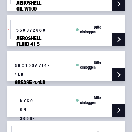
AEROSHELL
OIL W100
PLUS, 1QT
Bitte
550072680
einloggen
AEROSHELL
FLUID 41 5
LTR
Bitte
SHC100AVI4-
einloggen
4LB
GREASE 4.4LB
Bitte
NYCO-
einloggen
GN-
3058-
1KG