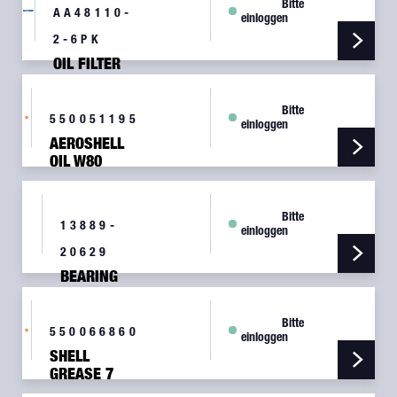
Bitte
NYCO
AA48110-
einloggen
GREASE
2-6PK
OIL FILTER
SPIN EZ
SPIN-ON -
Bitte
SIX PACK
550051195
einloggen
AEROSHELL
OIL W80
PLUS, 1QT
Bitte
13889-
einloggen
20629
BEARING
CONE
TIMKEN
Bitte
751-489
550066860
einloggen
SHELL
GREASE 7
400 GR