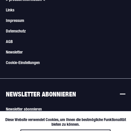
Links
Impressum
Datenschutz
AGB
Newsletter
Cookie-Einstellungen
NEWSLETTER ABONNIEREN
Newsletter abonnieren
Diese Website verwendet Cookies, um Ihnen die bestmögliche Funktionalität
Aktiv
Funktionale
Alle Angebote sind freibleibend. Verkauf nur an Wiederverkäufer und
bieten zu können.
gewerbliche Käufer.