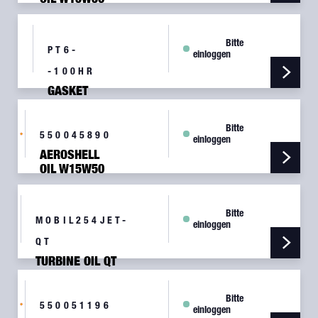
1QT
Bitte
PT6-
einloggen
-100HR
GASKET
WITH
FILTER,
Bitte
PT-6 KIT
550045890
einloggen
AEROSHELL
OIL W15W50
55AG
Bitte
MOBIL254JET-
einloggen
QT
TURBINE OIL QT
Bitte
550051196
einloggen