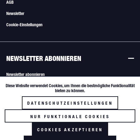
AGB
Newsletter
Cookie-Einstellungen
NEWSLETTER ABONNIEREN
Newsletter abonnieren
Diese Website verwendet Cookies, um Ihnen die bestmögliche Funktionalität
Aktiv
Funktionale
Alle Angebote sind freibleibend. Verkauf nur an Wiederverkäufer und
bieten zu können.
gewerbliche Käufer.
DATENSCHUTZEINSTELLUNGEN
Inaktiv
Tracking
NUR FUNKTIONALE COOKIES
AKZEPTIEREN
COOKIES AKZEPTIEREN
*zzgl. MwSt. und Versandkosten