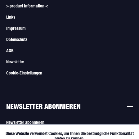
> product Information <
Links
Impressum
Datenschutz
AGB
Newsletter
Cookie-Einstellungen
NEWSLETTER ABONNIEREN
Newsletter abonnieren
Diese Website verwendet Cookies, um Ihnen die bestmögliche Funktionalität
Aktiv
Funktionale
Alle Angebote sind freibleibend. Verkauf nur an Wiederverkäufer und
bieten zu können.