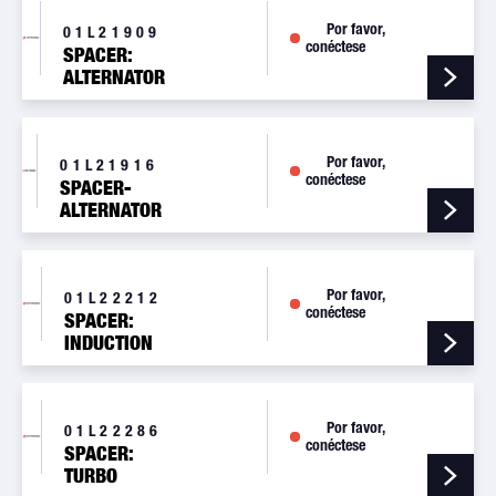
Por favor,
01L21909
conéctese
SPACER:
ALTERNATOR
BKT INNER,
MALIBU
Por favor,
01L21916
conéctese
SPACER-
ALTERNATOR
(PRESTOLITE)
Por favor,
01L22212
conéctese
SPACER:
INDUCTION
HOUSING
Por favor,
01L22286
conéctese
SPACER:
TURBO