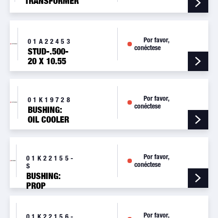
TRANSFORMER
Por favor,
01A22453
conéctese
STUD-.500-
20 X 10.55
LONG
Por favor,
01K19728
conéctese
BUSHING:
OIL COOLER
BYPASS
VALVE
Por favor,
01K22155-
conéctese
S
BUSHING:
PROP
FLANGE,
.7505-.7510
Por favor,
01K22156-