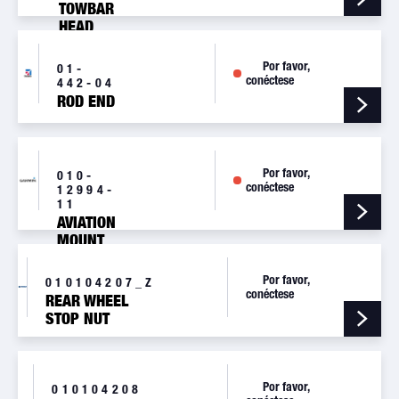
TOWBAR
HEAD
PILATUS
Por favor,
01-
conéctese
442-04
ROD END
Por favor,
010-
conéctese
12994-
11
AVIATION
MOUNT
CABLE,
BARE
Por favor,
010104207_Z
WIRES
conéctese
REAR WHEEL
STOP NUT
Por favor,
010104208