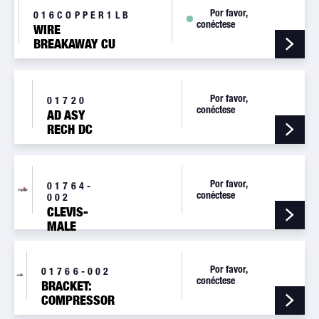
Por favor,
016COPPER1LB
conéctese
WIRE
BREAKAWAY CU
.016 1LB
Por favor,
01720
conéctese
AD ASY
RECH DC
AL VLV
Por favor,
01764-
conéctese
002
CLEVIS-
MALE
THREA
Por favor,
01766-002
conéctese
BRACKET:
COMPRESSOR