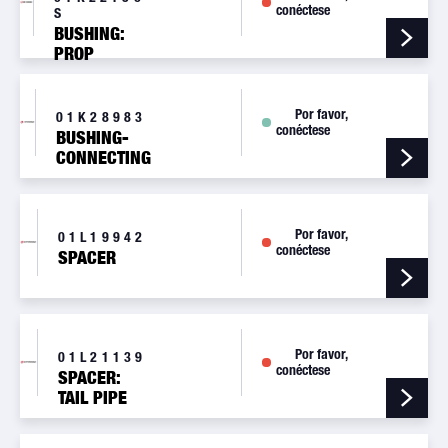
conéctese
S
BUSHING:
PROP
FLANGE,
.7818-.7823
Por favor,
01K28983
conéctese
BUSHING-
CONNECTING
ROD-UPPER
Por favor,
01L19942
conéctese
SPACER
Por favor,
01L21139
conéctese
SPACER:
TAIL PIPE