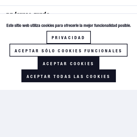
PRÓXIMO ENVÍO
Este sitio web utiliza cookies para ofrecerle la mejor funcionalidad posible.
Activo
Funktionale
ENVÍO INSTANTÁNEO
PRIVACIDAD
Inactivo
HASTA LAS 17:30
Tracking
ACEPTAR SÓLO COOKIES FUNCIONALES
SERVICE-HOTLINE
ACEPTAR COOKIES
+49 (0) 5674 / 704 22
ACEPTAR TODAS LAS COOKIES
GLOBAL AVIATION
Noticias
FAQ
Sobre nosotros