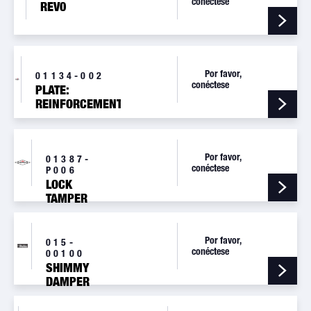
conéctese
REV0
Por favor,
01134-002
conéctese
PLATE:
REINFORCEMENT
Por favor,
01387-
conéctese
P006
LOCK
TAMPER
SEAL
YELLOW, 6
EA/PCK
Por favor,
015-
conéctese
00100
SHIMMY
DAMPER
(FAA-
PMA)