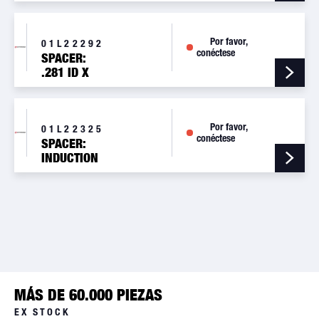
MOUNTING
BRACKET
Por favor,
01L22292
conéctese
SPACER:
.281 ID X
.560 OD
Por favor,
01L22325
conéctese
SPACER:
INDUCTION
HSG, .95 LG
MÁS DE 60.000 PIEZAS
EX STOCK