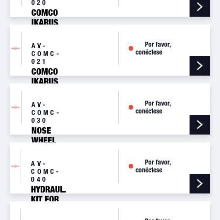
020
COMCO
IKARUS
C42
4.00X6
Por favor,
AV-
SL MAIN
conéctese
COMC-
WHEEL
021
ASSY
COMCO
IKARUS
C42
4.00X6
Por favor,
AV-
SL MAIN
conéctese
COMC-
WHEEL
030
ASSY
NOSE
WHEEL
KIT C42
COMCO
Por favor,
AV-
IKARUS -
conéctese
COMC-
4.00-6
040
HYDRAUL.
KIT FOR
C42