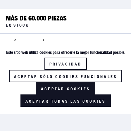
MÁS DE 60.000 PIEZAS
EX STOCK
PRÓXIMO ENVÍO
Este sitio web utiliza cookies para ofrecerle la mejor funcionalidad posible.
Activo
Funktionale
ENVÍO INSTANTÁNEO
PRIVACIDAD
Inactivo
HASTA LAS 17:30
Tracking
ACEPTAR SÓLO COOKIES FUNCIONALES
SERVICE-HOTLINE
ACEPTAR COOKIES
+49 (0) 5674 / 704 22
ACEPTAR TODAS LAS COOKIES
GLOBAL AVIATION