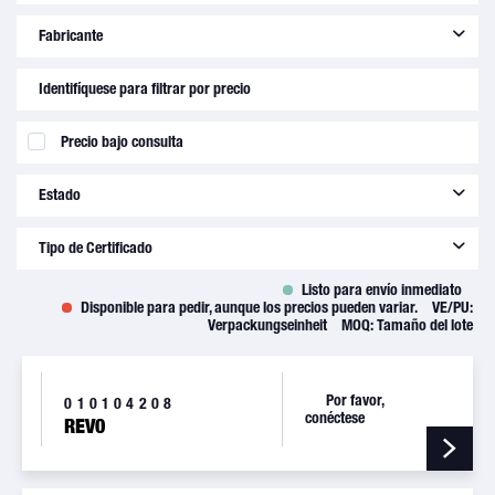
Fabricante
Beringer Aero SAS
(
80
)
Identifíquese para filtrar por precio
Tecnam S.p.A.
(
57
)
Precio bajo consulta
Estado
new
(
143
)
Tipo de Certificado
Listo para envío inmediato
analysis cert.
(
2
)
Disponible para pedir, aunque los precios pueden variar.
VE/PU:
Verpackungseinheit
MOQ:
Tamaño del lote
C of C
(
131
)
EASA Form 1
(
8
)
without
(
2
)
Por favor,
010104208
conéctese
REV0