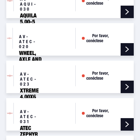
ASSY
conéctese
AQUI-
030
AQUILA
5.00-5
HL L=131
NOSE
Por favor,
AV-
WHEEL
conéctese
ATEC-
ASSY
020
WHEEL,
AXLE AND
BRAKE KIT
ATECFAETA
Por favor,
AV-
conéctese
ATEC-
023
XTREME
4.00X6
SL MAIN
WHEEL
Por favor,
AV-
ASSY
conéctese
ATEC-
031
ATEC
ZEPHYR