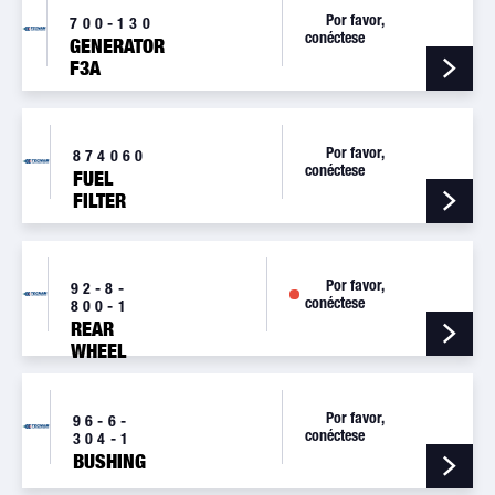
Por favor,
700-130
conéctese
GENERATOR
F3A
12V/40A
Por favor,
874060
conéctese
FUEL
FILTER
Por favor,
92-8-
conéctese
800-1
REAR
WHEEL
AXLE
Por favor,
96-6-
conéctese
304-1
BUSHING