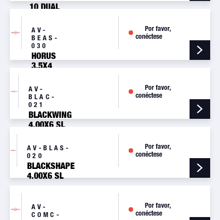
10 DUAL
MAIN
WHEEL
Por favor,
AV-
ASSY
conéctese
BEAS-
030
HORUS
3.5X4
NOSE
WHEEL
Por favor,
AV-
ASSY
conéctese
BLAC-
021
BLACKWING
4.00X6 SL
MAIN
WHEEL
Por favor,
AV-BLAS-
ASSY
conéctese
020
BLACKSHAPE
4.00X6 SL
MAIN WHEEL
ASSY
Por favor,
AV-
conéctese
COMC-