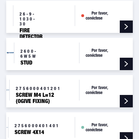
COPPER
Por favor,
26-9-
conéctese
1030-
30
FIRE
DETECTOR
WIRING
ASSY
Por favor,
2600-
conéctese
6W5W
STUD
Por favor,
2756000401201
conéctese
SCREW M4 L=12
(OGIVE FIXING)
Por favor,
2756000401401
conéctese
SCREW 4X14