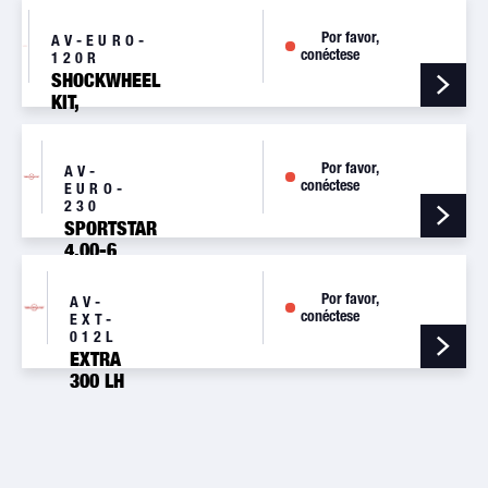
SIDE
Por favor,
AV-EURO-
conéctese
120R
SHOCKWHEEL
KIT,
EUROSTAR,RIGHT
SIDE
Por favor,
AV-
conéctese
EURO-
230
SPORTSTAR
4.00-6
NOSE
WHEEL
Por favor,
AV-
ASSY
conéctese
EXT-
012L
EXTRA
300 LH
MAIN
WHEEL
ASSY