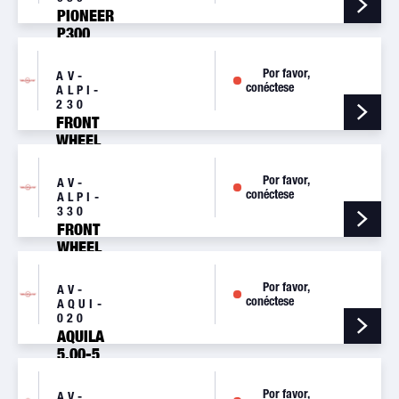
PIONEER
P300
NOSE
WHEEL
Por favor,
AV-
ASSY
conéctese
ALPI-
230
FRONT
WHEEL
KIT, ASSO
V-
Por favor,
AV-
INTERNAL
conéctese
ALPI-
WIDTH
330
118MM
FRONT
WHEEL
ASSO 10
WIDTH
Por favor,
AV-
112
conéctese
AQUI-
020
AQUILA
5.00-5
HL MAIN
WHEEL
Por favor,
AV-