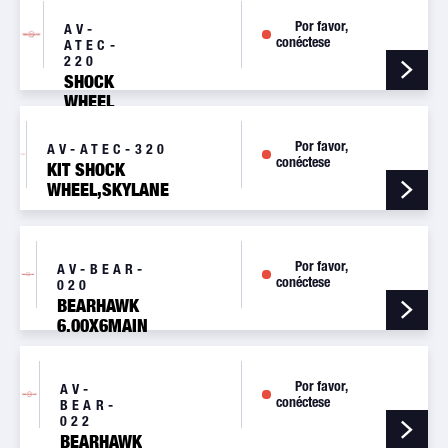
3.50-4
NOSE
Por favor,
AV-
WHEEL
conéctese
ATEC-
ASSY
220
SHOCK
WHEEL
KIT FOR
ATEC
Por favor,
AV-ATEC-320
ZEPHYR
conéctese
KIT SHOCK
1WHEEL
WHEEL,SKYLANE
- 1 WHEEL
Por favor,
AV-BEAR-
conéctese
020
BEARHAWK
6.00X6MAIN
WHEEL
ASSY
Por favor,
AV-
conéctese
BEAR-
022
BEARHAWK