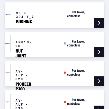
Por favor,
96-6-
conéctese
304-1_Z
BUSHING
Por favor,
AN819-
conéctese
2D
NUT
JOINT
Por favor,
AV-
conéctese
ALPI-
020
PIONEER
P300
4.00-6
SL MAIN
Por favor,
AV-
WHEEL
conéctese
ALPI-
ASSY
030