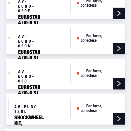
Por favor,
AV-
conéctese
EURO-
020E
EUROSTAR
4.00-6 SL
MAIN
WHEEL
Por favor,
AV-
ASSY
conéctese
EURO-
020N
EUROSTAR
4.00-6 SL
MAIN
WHEEL
Por favor,
AV-
ASSY
conéctese
EURO-
030
EUROSTAR
4.00-6 SL
NOSE
WHEEL
Por favor,
AV-EURO-
ASSY
conéctese
120L
SHOCKWHEEL
KIT,
EUROSTAR,LEFT