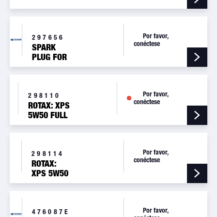
Por favor,
297656
conéctese
SPARK
PLUG FOR
ROTAX
100H
ENGINE
Por favor,
298110
conéctese
ROTAX: XPS
5W50 FULL
SYNTHETIC
OIL,
1QT/0,95ML
Por favor,
298114
conéctese
ROTAX:
XPS 5W50
FULL
SYNTHETIC
OIL, 5
Por favor,
GALLONS
476087E