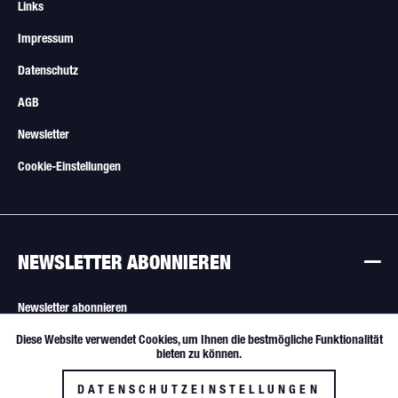
Links
Impressum
Datenschutz
AGB
Newsletter
Cookie-Einstellungen
NEWSLETTER ABONNIEREN
Newsletter abonnieren
Diese Website verwendet Cookies, um Ihnen die bestmögliche Funktionalität
Aktiv
Funktionale
Alle Angebote sind freibleibend. Verkauf nur an Wiederverkäufer und
bieten zu können.
gewerbliche Käufer.
DATENSCHUTZEINSTELLUNGEN
Inaktiv
Tracking