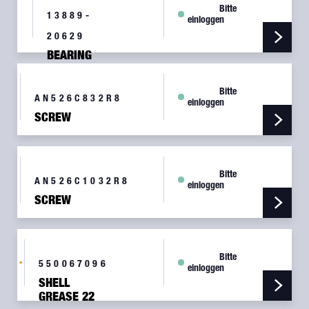
Bitte
13889-
einloggen
20629
BEARING
CONE
TIMKEN
Bitte
751-489
AN526C832R8
einloggen
SCREW
Bitte
AN526C1032R8
einloggen
SCREW
Bitte
550067096
einloggen
SHELL
GREASE 22