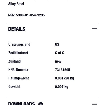
Alloy Steel
NSN: 5306-01-054-9235
DETAILS
Ursprungsland
US
Zertifikatsart
C of C
Zustand
new
KN8-Nummer
73181595
Raumgewicht
0.001728 kg
Gewicht
0.007 kg
DOWNLOADS
0