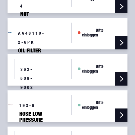
4
NUT
CASTLE
ST
Bitte
AA48110-
einloggen
2-6PK
OIL FILTER
SPIN EZ
SPIN-ON -
Bitte
SIX PACK
362-
einloggen
509-
9002
GASKET
SPPL
Bitte
193-6
einloggen
HOSE LOW
PRESSURE