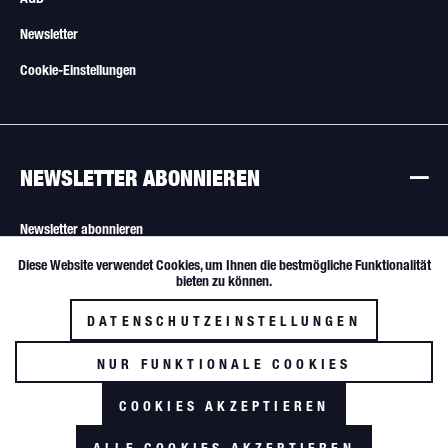
Newsletter
Cookie-Einstellungen
NEWSLETTER ABONNIEREN
Newsletter abonnieren
Diese Website verwendet Cookies, um Ihnen die bestmögliche Funktionalität
Aktiv
Funktionale
Alle Angebote sind freibleibend. Verkauf nur an Wiederverkäufer und
bieten zu können.
gewerbliche Käufer.
DATENSCHUTZEINSTELLUNGEN
Inaktiv
Tracking
NUR FUNKTIONALE COOKIES
AKZEPTIEREN
COOKIES AKZEPTIEREN
*zzgl. MwSt. und Versandkosten