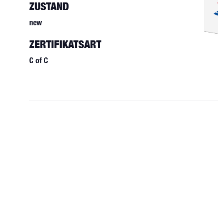
ZUSTAND
new
ZERTIFIKATSART
C of C