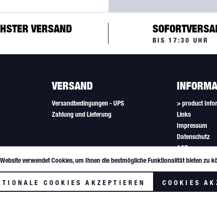
HSTER VERSAND
SOFORTVERSA
BIS 17:30 UHR
VERSAND
INFORMA
Versandbedingungen - UPS
> product Info
Zahlung und Lieferung
Links
Impressum
Datenschutz
AGB
Newsletter
 Website verwendet Cookies, um Ihnen die bestmögliche Funktionalität bieten zu k
Cookie-Einstel
KTIONALE COOKIES AKZEPTIEREN
COOKIES AK