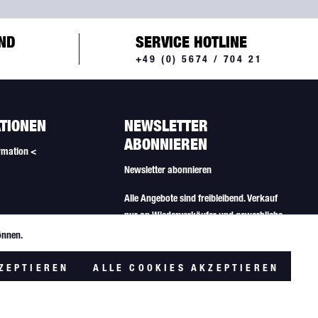
ND
SERVICE HOTLINE
+49 (0) 5674 / 704 21
TIONEN
NEWSLETTER
ABONNIEREN
rmation <
Newsletter abonnieren
Alle Angebote sind freibleibend. Verkauf
nur an Wiederverkäufer und gewerbliche
Käufer.
önnen.
Aktiv
lungen
ZEPTIEREN
ALLE COOKIES AKZEPTIEREN
Inaktiv