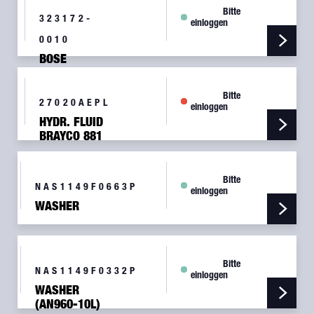
STEEL
Bitte
323172-
einloggen
0010
BOSE
INSTALLATION
KIT, 047695
Bitte
27020AEPL
einloggen
HYDR. FLUID
BRAYCO 881
5GL
Bitte
NAS1149F0663P
einloggen
WASHER
Bitte
NAS1149F0332P
einloggen
WASHER
(AN960-10L)