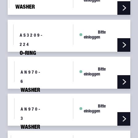
PMA
einloggen
WASHER
SUPERIOR
Bitte
AS3209-
einloggen
224
O-RING
Bitte
AN970-
einloggen
6
WASHER
FLAT
STEEL
Bitte
AN970-
einloggen
3
WASHER
FLAT