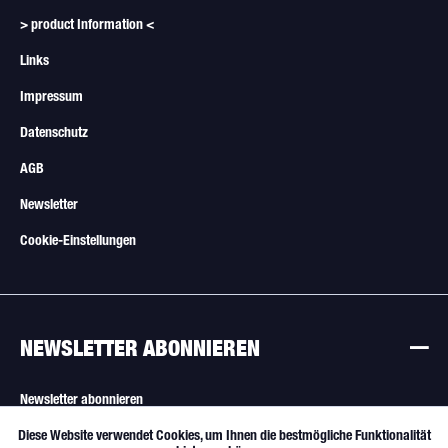
> product Information <
Links
Impressum
Datenschutz
AGB
Newsletter
Cookie-Einstellungen
NEWSLETTER ABONNIEREN
Newsletter abonnieren
Diese Website verwendet Cookies, um Ihnen die bestmögliche Funktionalität
Aktiv
Funktionale
Alle Angebote sind freibleibend. Verkauf nur an Wiederverkäufer und