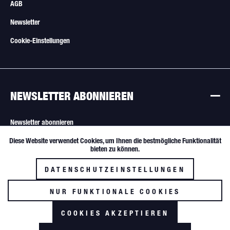
AGB
Newsletter
Cookie-Einstellungen
NEWSLETTER ABONNIEREN
Newsletter abonnieren
Diese Website verwendet Cookies, um Ihnen die bestmögliche Funktionalität
Aktiv
Funktionale
Alle Angebote sind freibleibend. Verkauf nur an Wiederverkäufer und
bieten zu können.
gewerbliche Käufer.
DATENSCHUTZEINSTELLUNGEN
Inaktiv
Tracking
NUR FUNKTIONALE COOKIES
AKZEPTIEREN
COOKIES AKZEPTIEREN
*zzgl. MwSt. und Versandkosten