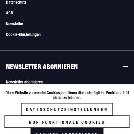
Datenschutz
AGB
Newsletter
Cookie-Einstellungen
NEWSLETTER ABONNIEREN
Newsletter abonnieren
Diese Website verwendet Cookies, um Ihnen die bestmögliche Funktionalität
Aktiv
Funktionale
Alle Angebote sind freibleibend. Verkauf nur an Wiederverkäufer und
bieten zu können.
gewerbliche Käufer.
DATENSCHUTZEINSTELLUNGEN
Inaktiv
Tracking
NUR FUNKTIONALE COOKIES
AKZEPTIEREN