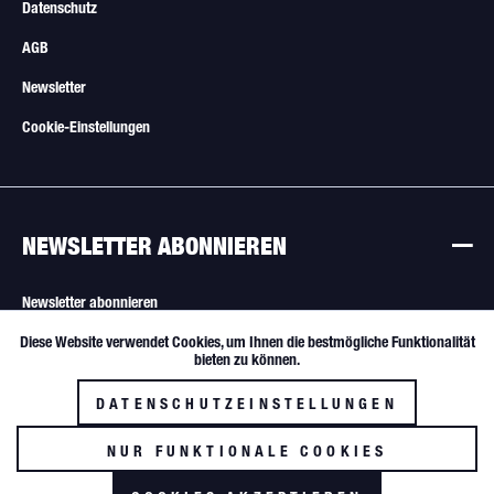
Datenschutz
AGB
Newsletter
Cookie-Einstellungen
NEWSLETTER ABONNIEREN
Newsletter abonnieren
Diese Website verwendet Cookies, um Ihnen die bestmögliche Funktionalität
Aktiv
Funktionale
Alle Angebote sind freibleibend. Verkauf nur an Wiederverkäufer und
bieten zu können.
gewerbliche Käufer.
DATENSCHUTZEINSTELLUNGEN
Inaktiv
Tracking
NUR FUNKTIONALE COOKIES
AKZEPTIEREN