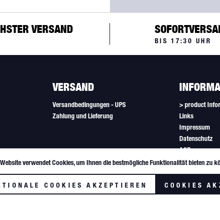
HSTER VERSAND
SOFORTVERSA
BIS 17:30 UHR
VERSAND
INFORMA
Versandbedingungen - UPS
> product Info
Zahlung und Lieferung
Links
Impressum
Datenschutz
AGB
Newsletter
 Website verwendet Cookies, um Ihnen die bestmögliche Funktionalität bieten zu k
Cookie-Einstel
KTIONALE COOKIES AKZEPTIEREN
COOKIES AK