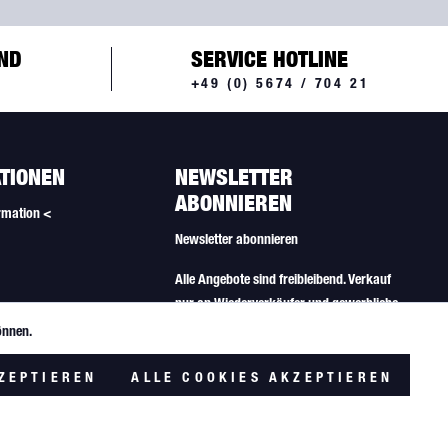
ND
SERVICE HOTLINE
+49 (0) 5674 / 704 21
TIONEN
NEWSLETTER
ABONNIEREN
rmation <
Newsletter abonnieren
Alle Angebote sind freibleibend. Verkauf
nur an Wiederverkäufer und gewerbliche
Käufer.
önnen.
Aktiv
lungen
ZEPTIEREN
ALLE COOKIES AKZEPTIEREN
Inaktiv