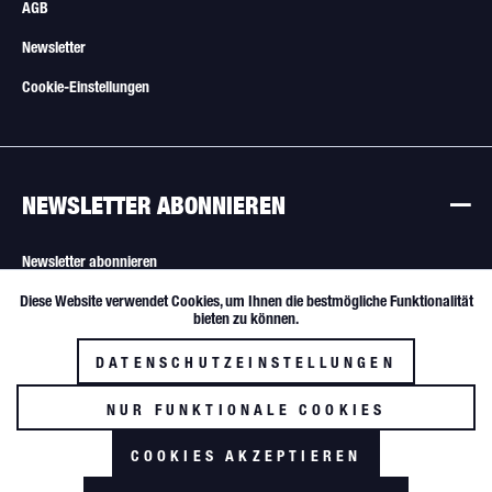
AGB
Newsletter
Cookie-Einstellungen
NEWSLETTER ABONNIEREN
Newsletter abonnieren
Diese Website verwendet Cookies, um Ihnen die bestmögliche Funktionalität
Aktiv
Funktionale
Alle Angebote sind freibleibend. Verkauf nur an Wiederverkäufer und
bieten zu können.
gewerbliche Käufer.
DATENSCHUTZEINSTELLUNGEN
Inaktiv
Tracking
NUR FUNKTIONALE COOKIES
AKZEPTIEREN
COOKIES AKZEPTIEREN
*zzgl. MwSt. und Versandkosten