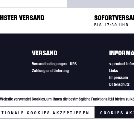
HSTER VERSAND
SOFORTVERSA
BIS 17:30 UHR
VERSAND
INFORMA
Versandbedingungen - UPS
> product Info
Zahlung und Lieferung
Links
Impressum
Datenschutz
AGB
Newsletter
 Website verwendet Cookies, um Ihnen die bestmögliche Funktionalität bieten zu k
Cookie-Einstel
KTIONALE COOKIES AKZEPTIEREN
COOKIES AK