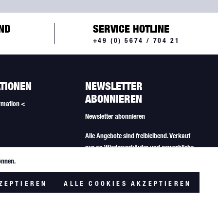
ND
SERVICE HOTLINE
+49 (0) 5674 / 704 21
TIONEN
NEWSLETTER
ABONNIEREN
rmation <
Newsletter abonnieren
Alle Angebote sind freibleibend. Verkauf
nur an Wiederverkäufer und gewerbliche
Käufer.
önnen.
Aktiv
lungen
ZEPTIEREN
ALLE COOKIES AKZEPTIEREN
Inaktiv