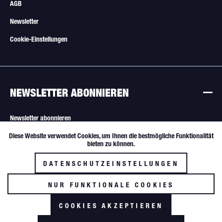
AGB
Newsletter
Cookie-Einstellungen
NEWSLETTER ABONNIEREN
Newsletter abonnieren
Diese Website verwendet Cookies, um Ihnen die bestmögliche Funktionalität
Aktiv
Funktionale
Alle Angebote sind freibleibend. Verkauf nur an Wiederverkäufer und
bieten zu können.
gewerbliche Käufer.
DATENSCHUTZEINSTELLUNGEN
Inaktiv
Tracking
NUR FUNKTIONALE COOKIES
AKZEPTIEREN
COOKIES AKZEPTIEREN
*zzgl. MwSt. und Versandkosten