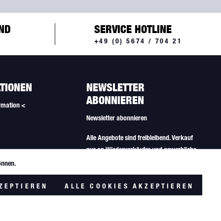
ND
SERVICE HOTLINE
+49 (0) 5674 / 704 21
TIONEN
NEWSLETTER
ABONNIEREN
rmation <
Newsletter abonnieren
Alle Angebote sind freibleibend. Verkauf
nur an Wiederverkäufer und gewerbliche
Käufer.
önnen.
Aktiv
lungen
ZEPTIEREN
ALLE COOKIES AKZEPTIEREN
Inaktiv