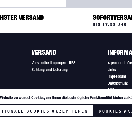
HSTER VERSAND
SOFORTVERSA
BIS 17:30 UHR
VERSAND
INFORMA
Versandbedingungen - UPS
> product Info
Zahlung und Lieferung
Links
Impressum
Datenschutz
AGB
Newsletter
 Website verwendet Cookies, um Ihnen die bestmögliche Funktionalität bieten zu k
Cookie-Einstel
KTIONALE COOKIES AKZEPTIEREN
COOKIES AK