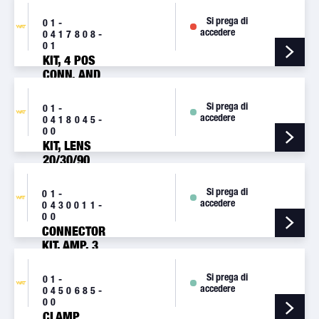
PINS
[A447]
Si prega di
01-
accedere
0417808-
01
KIT, 4 POS
CONN. AND
SOCKETS
[A448]
Si prega di
01-
accedere
0418045-
00
KIT, LENS
20/30/90
DEG OPTICS
[RECLENS]
Si prega di
01-
accedere
0430011-
00
CONNECTOR
KIT, AMP, 3
POS. MALE
[A441]
Si prega di
01-
accedere
0450685-
00
CLAMP