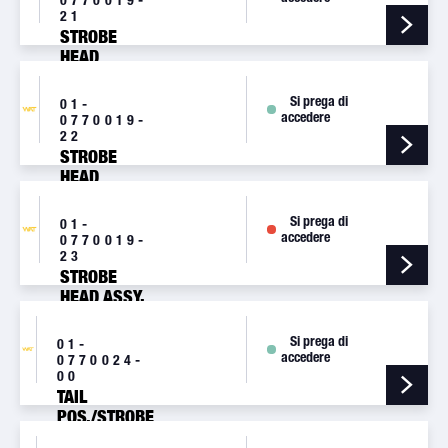
21
STROBE
HEAD
ASSEMBLY
SHIELDED
Si prega di
01-
RED
accedere
0770019-
[A470ADR]
22
STROBE
HEAD
ASSEMBLY,
SHIELDED
Si prega di
01-
WHITE
accedere
0770019-
[A470ADW]
23
STROBE
HEAD ASSY,
SHIELDED
RED/WHITE
Si prega di
01-
[A470ADS]
accedere
0770024-
00
TAIL
POS./STROBE
LIGHT, 14V,