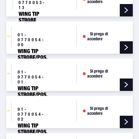
accedere
0770053-
13
WING TIP
STROBE
ASSY., RFI
SHIELDED
Si prega di
01-
[A650D]
accedere
0770054-
00
WING TIP
STROBE/POS.
LT., GREEN,
14V
Si prega di
01-
[A650PG1]
accedere
0770054-
01
WING TIP
STROBE/POS.
LT., GREEN,
28V
Si prega di
01-
[A650PG2]
accedere
0770054-
02
WING TIP
STROBE/POS.
LT., RED, 14V