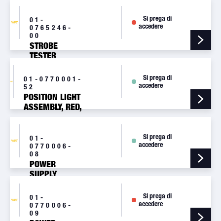
CABLE [HT10]
Si prega di
01-
accedere
0765246-
00
STROBE
TESTER
Si prega di
01-0770001-
accedere
52
POSITION LIGHT
ASSEMBLY, RED,
28V
[W1285PR2]**SPECIAL
OFFER**
Si prega di
01-
accedere
0770006-
08
POWER
SUPPLY
[A490TCF]
Si prega di
01-
accedere
0770006-
09