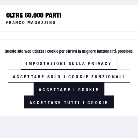
OLTRE 60.000 PARTI
FRANCO MAGAZZINO
SPEDIZIONE SUCCESSIVA
Questo sito web utilizza i cookie per offrirvi la migliore funzionalità possibile.
Attivo
Funktionale
SPEDIZIONE IMMEDIATA
IMPOSTAZIONI SULLA PRIVACY
Inattivo
FINO ALLE 17:30
Tracking
ACCETTARE SOLO I COOKIE FUNZIONALI
HOTLINE SUPPORTO
ACCETTARE I COOKIE
+49 (0) 5674 / 704 21
ACCETTARE TUTTI I COOKIE
GLOBAL AVIATION
Notizie