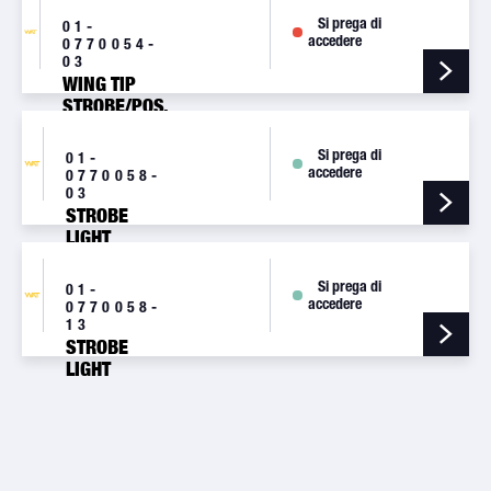
[A650PR1]
Si prega di
01-
accedere
0770054-
03
WING TIP
STROBE/POS.
LT., RED, 28V
[A650PR2]
Si prega di
01-
accedere
0770058-
03
STROBE
LIGHT
ASSEMBLY,
WHITE
Si prega di
01-
[A625]
accedere
0770058-
13
STROBE
LIGHT
ASSY.,
WHITE, RFI
SHIELDED
[A625D]