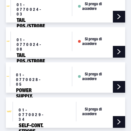
VERT. MOUNT
Si prega di
01-
[A500AV14]
accedere
0770024-
03
TAIL
POS./STROBE
LIGHT, 28V,
HORIZ.
Si prega di
01-
MOUNT
accedere
0770024-
08
TAIL
POS./STROBE
LIGHT, 14V
[A500VDM1]
Si prega di
01-
accedere
0770028-
05
POWER
SUPPLY,
A413AHDACF-
14/28V
Si prega di
01-
[HDACF]
accedere
0770029-
34
SELF-CONT.