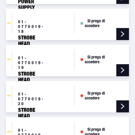
POWER
SUPPLY
[A490TCCF]
Si prega di
01-
accedere
0770019-
18
STROBE
HEAD
ASSEMBLY,
RED
Si prega di
01-
[A470AR]
accedere
0770019-
19
STROBE
HEAD
ASSEMBLY,
WHITE
Si prega di
01-
[A470AW]
accedere
0770019-
20
STROBE
HEAD
ASSEMBLY,
RED/WHITE
Si prega di
01-
[A470AS]
accedere
0770019-