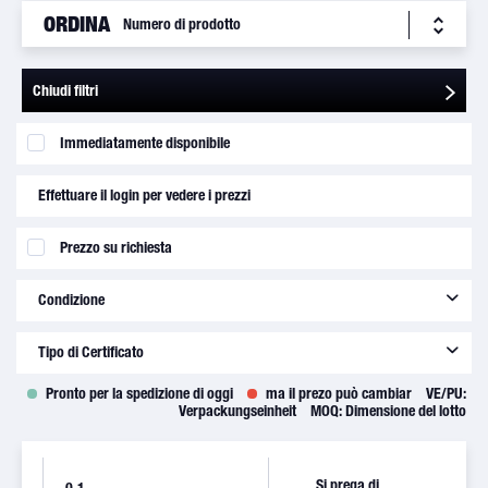
ORDINA
Chiudi filtri
Immediatamente disponibile
Effettuare il login per vedere i prezzi
Prezzo su richiesta
Condizione
new
(
472
)
Tipo di Certificato
Pronto per la spedizione di oggi
ma il prezo può cambiar
VE/PU:
8130-3
(
428
)
Verpackungseinheit
MOQ:
Dimensione del lotto
C of C
(
44
)
Si prega di
01-