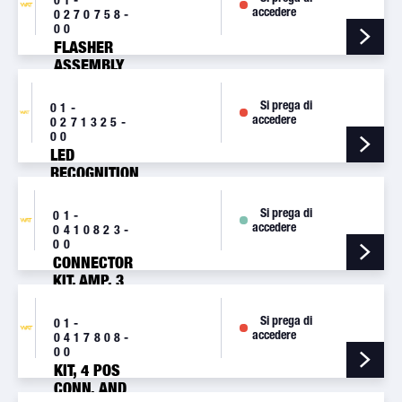
accedere
0270758-
00
FLASHER
ASSEMBLY
[7075800]
Si prega di
01-
accedere
0271325-
00
LED
RECOGNITION
LIGHT
ASSEMBLY
Si prega di
01-
[7132500]
accedere
0410823-
00
CONNECTOR
KIT, AMP, 3
POS.
FEMALE
Si prega di
01-
[A442]
accedere
0417808-
00
KIT, 4 POS
CONN. AND