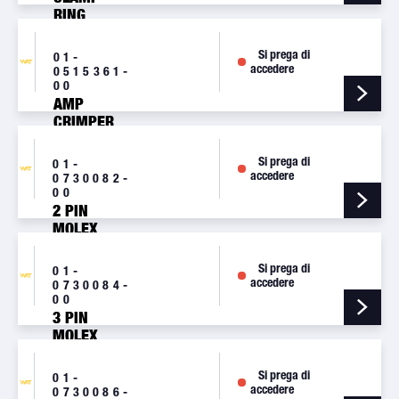
RING
ASSEMBLY
(NYLON)
Si prega di
01-
[5068500]
accedere
0515361-
00
AMP
CRIMPER
[CRIMPAV]
Si prega di
01-
accedere
0730082-
00
2 PIN
MOLEX
CONNECTOR
[M444]
Si prega di
01-
accedere
0730084-
00
3 PIN
MOLEX
CONNECTOR
[M441]
Si prega di
01-
accedere
0730086-