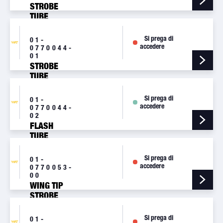
STROBE
TUBE
ASSEMBLY
[A469A]
Si prega di
01-
accedere
0770044-
01
STROBE
TUBE
ASSEMBLY,
RFI
Si prega di
01-
SHIELDED
accedere
0770044-
[A469AD]
02
FLASH
TUBE
ASSEMBLY
[A469B]
Si prega di
01-
accedere
0770053-
00
WING TIP
STROBE
ASSEMBLY
[A650]
Si prega di
01-