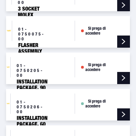
00
3 SOCKET
MOLEX
CONNECTOR
[M442]
Si prega di
01-
accedere
0750075-
00
FLASHER
ASSEMBLY
[A750]
Si prega di
01-
accedere
0750205-
00
INSTALLATION
PACKAGE, 90
CABLE
[HDT390]
Si prega di
01-
accedere
0750206-
00
INSTALLATION
PACKAGE, 60
CABLE [HD60]