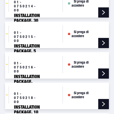
Si prega di
01-
accedere
0750214-
00
INSTALLATION
PACKAGE, 30
CABLE [HS30]
Si prega di
01-
accedere
0750215-
00
INSTALLATION
PACKAGE, 5
CABLE [HS5]
Si prega di
01-
accedere
0750216-
00
INSTALLATION
PACKAGE,
(NO CABLE)
[HT]
Si prega di
01-
accedere
0750218-
00
INSTALLATION
PACKAGE, 10