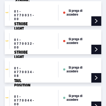
STROBE,
RED/WHITE,
RFI
Si prega di
01-
SHIELDED
accedere
0770031-
00
STROBE
LIGHT
ASSEMBLY
[A430]
Si prega di
01-
accedere
0770032-
00
STROBE
LIGHT
ASSEMBLY
[A450]
Si prega di
01-
accedere
0770034-
08
TAIL
POSITION
LIGHT
[7003408]
Si prega di
01-
accedere
0770044-
00