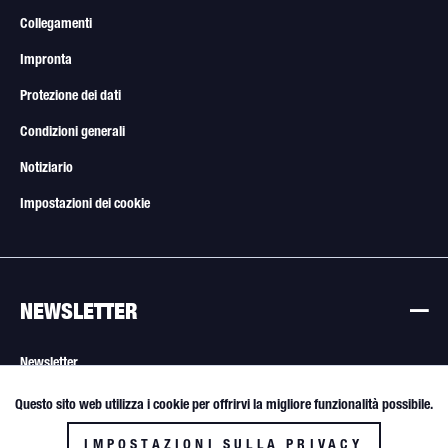
Collegamenti
Impronta
Protezione dei dati
Condizioni generali
Notiziario
Impostazioni dei cookie
NEWSLETTER
Newsletter
Questo sito web utilizza i cookie per offrirvi la migliore funzionalità possibile.
Attivo
Funktionale
Tutte le offerte sono soggette a modifiche. Vendita solo a rivenditori e
acquirenti commerciali.
IMPOSTAZIONI SULLA PRIVACY