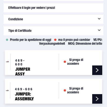
Piper Aircraft, Inc.
(
3
)
Effettuare il login per vedere i prezzi
Condizione
new
(
3
)
Tipo di Certificato
Pronto per la spedizione di oggi
ma il prezo può cambiar
VE/PU:
8130-3
(
3
)
Verpackungseinheit
MOQ:
Dimensione del lotto
Si prega di
469-
accedere
600
JUMPER
ASSY
MS25083-
3AA6
Si prega di
469-606
accedere
JUMPER:
ASSEMBLY