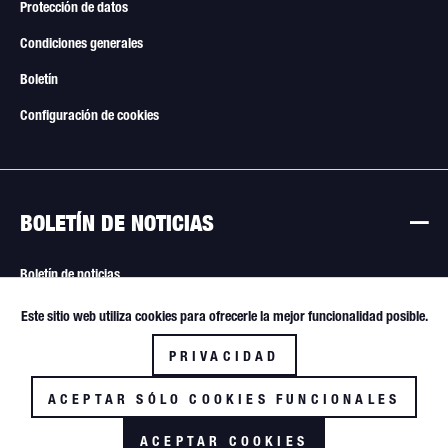
Protección de datos
Condiciones generales
Boletín
Configuración de cookies
BOLETÍN DE NOTICIAS
Boletín de noticias
Este sitio web utiliza cookies para ofrecerle la mejor funcionalidad posible.
Activo
Funktionale
Todas las ofertas están sujetas a cambios. Venta solo a revendedores y
compradores comerciales.
PRIVACIDAD
Inactivo
Tracking
ACEPTAR SÓLO COOKIES FUNCIONALES
ACEPTAR COOKIES