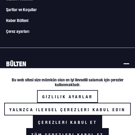
Şartlar ve Koşullar
Haber Bülteni
Çerez ayarları
BÜLTEN
Bülten
Bu web sitesi size mümkün olan en iyi ilevsellii salamak için çerezler
Aktif
Funktionale
kullanmaktadr.
Tüm teklifler değişikliğe tabidir. Sadece satıcılara ve ticari alıcılara satış.
GIZLILIK AYARLAR
Aktif
Tracking
deil
YALNZCA ILEVSEL ÇEREZLERI KABUL EDIN
ÇEREZLERI KABUL ET
* artı KDV ve nakliye masrafları