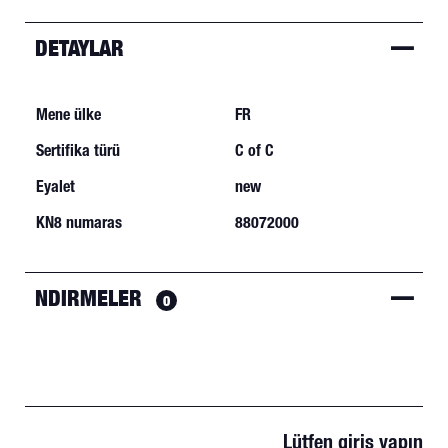
DETAYLAR
Mene ülke
FR
Sertifika türü
C of C
Eyalet
new
KN8 numaras
88072000
NDIRMELER
0
Lütfen giriş yapın