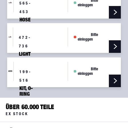
Bitte
565-
einloggen
453
HOSE
AIR
DUCT
Bitte
TABBED
472-
einloggen
END PAC
736
99849-
LIGHT
003
TAIL
VERTICAL
Bitte
MOUNT
199-
einloggen
WHELEN
516
01-
0770034-
KIT, O-
08
RING
ÜBER 60.000 TEILE
EX STOCK