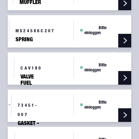
MUFFLER
Bitte
MS24586C207
einloggen
SPRING
Bitte
CAV180
einloggen
VALVE
FUEL
DRAIN
Bitte
73451-
einloggen
007
GASKET -
CARBURETOR
AIR BOX