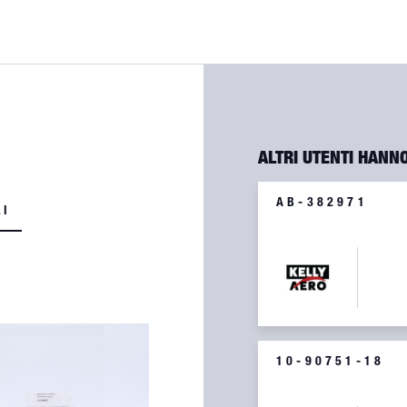
1
ALTRI UTENTI HANN
AB-382971
LI
BEARING ES10-382
10-90751-18
PIN COTTER STAINL