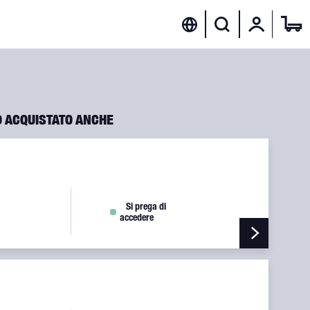
O ACQUISTATO ANCHE
971 10-400553
Si prega di
accedere
ESS STEEL