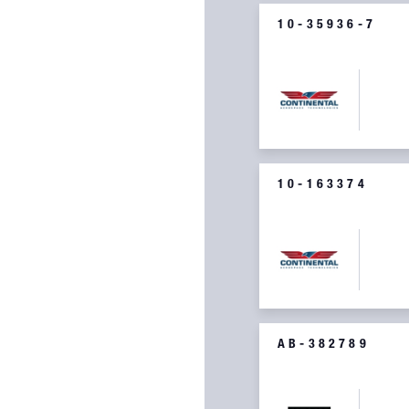
10-35936-7
SCREW WITH LOCK
10-163374
FELT STRIP
AB-382789
SCREW 10-382789 