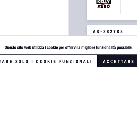
AB-382788
WASHER 10-382788
Questo sito web utilizza i cookie per offrirvi la migliore funzionalità possibile.
TARE SOLO I COOKIE FUNZIONALI
ACCETTARE 
M3081
CONTACT POINT KIT
ZIONE SUCCESSIVA
SPEDIZIONE IMME
FINO ALLE 17:30