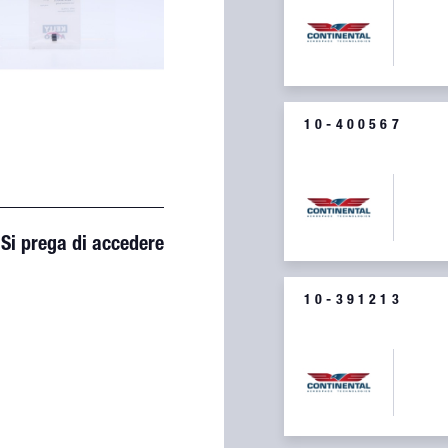
10-400567
BEARING (MAGNETO
Si prega di accedere
10-391213
SCREW WITH LOCK