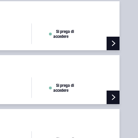
WASHER
Si prega di
accedere
Si prega di
accedere
ES10-382789