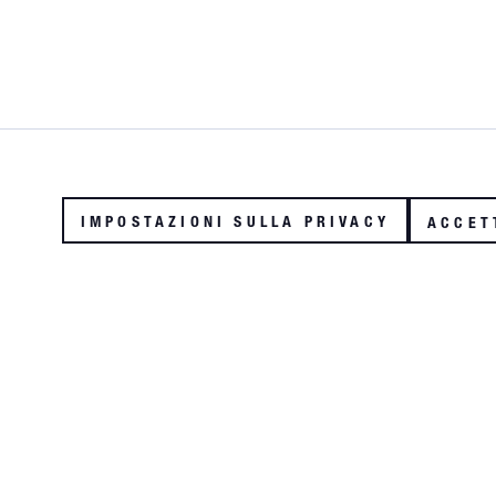
Funktionale
IMPOSTAZIONI SULLA PRIVACY
ACCET
Tracking
OLTRE 60.000 PARTI
SPEDI
FRANCO MAGAZZINO