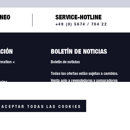
ÁNEO
SERVICE-HOTLINE
+49 (0) 5674 / 704 22
CIÓN
BOLETÍN DE NOTICIAS
rmation <
Boletín de noticias
Todas las ofertas están sujetas a cambios.
Venta solo a revendedores y compradores
datos
comerciales.
nerales
Activo
de cookies
ACEPTAR TODAS LAS COOKIES
Inactivo