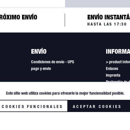
RÓXIMO ENVÍO
ENVÍO INSTANT
HASTA LAS 17:30
ENVÍO
INFORMA
Condiciones de envío - UPS
> product Info
pago y envio
Enlaces
imprenta
Protección de 
Condiciones ge
Este sitio web utiliza cookies para ofrecerle la mejor funcionalidad posible.
Boletín
Configuración 
 COOKIES FUNCIONALES
ACEPTAR COOKIES