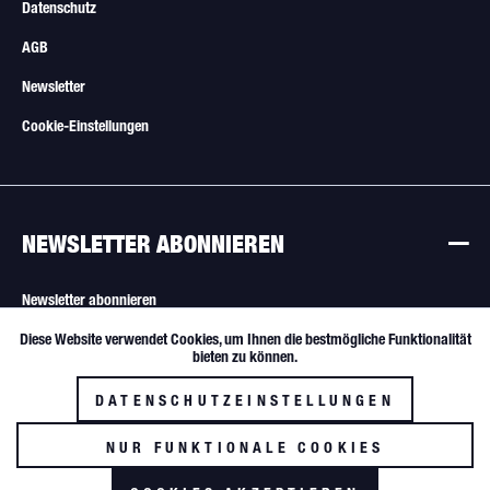
Datenschutz
AGB
Newsletter
Cookie-Einstellungen
NEWSLETTER ABONNIEREN
Newsletter abonnieren
Diese Website verwendet Cookies, um Ihnen die bestmögliche Funktionalität
Aktiv
Funktionale
Alle Angebote sind freibleibend. Verkauf nur an Wiederverkäufer und
bieten zu können.
gewerbliche Käufer.
DATENSCHUTZEINSTELLUNGEN
Inaktiv
Tracking
NUR FUNKTIONALE COOKIES
AKZEPTIEREN